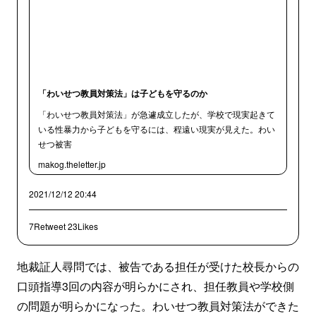
「わいせつ教員対策法」は子どもを守るのか
「わいせつ教員対策法」が急遽成立したが、学校で現実起きて
いる性暴力から子どもを守るには、程遠い現実が見えた。わい
せつ被害
makog.theletter.jp
2021/12/12 20:44
7Retweet
23Likes
地裁証人尋問では、被告である担任が受けた校長からの
口頭指導3回の内容が明らかにされ、担任教員や学校側
の問題が明らかになった。わいせつ教員対策法ができた