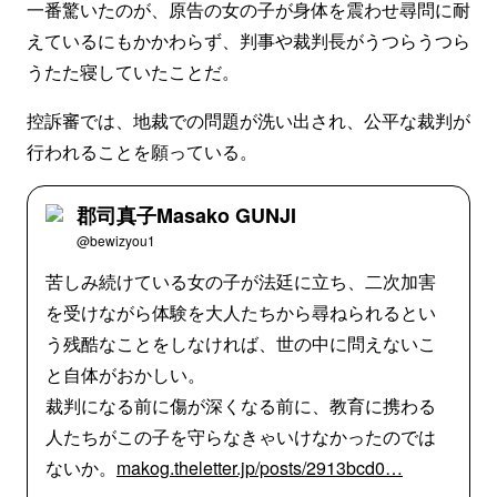
一番驚いたのが、原告の女の子が身体を震わせ尋問に耐
えているにもかかわらず、判事や裁判長がうつらうつら
うたた寝していたことだ。
控訴審では、地裁での問題が洗い出され、公平な裁判が
行われることを願っている。
郡司真子Masako GUNJI
@bewizyou1
苦しみ続けている女の子が法廷に立ち、二次加害
を受けながら体験を大人たちから尋ねられるとい
う残酷なことをしなければ、世の中に問えないこ
と自体がおかしい。
裁判になる前に傷が深くなる前に、教育に携わる
人たちがこの子を守らなきゃいけなかったのでは
ないか。
makog.theletter.jp/posts/2913bcd0…