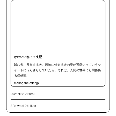
かわいいねって支配
凹む犬、反省する犬、恐怖に怯える犬の姿が可愛いっていうツ
イートにうんざりしていたら、それは、人間の世界にも関係あ
る価値観
makog.theletter.jp
2021/12/12 20:53
8Retweet
24Likes