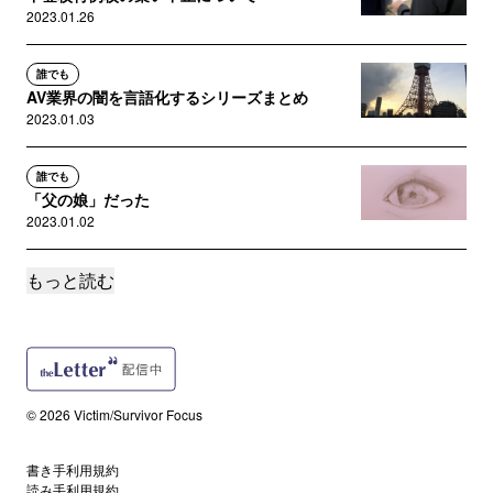
2023.01.26
誰でも
AV業界の闇を言語化するシリーズまとめ
2023.01.03
誰でも
「父の娘」だった
2023.01.02
もっと読む
誰でも
Colaboへの攻撃の背景
2022.11.29
誰でも
こぼれ落ちた傷つき
© 2026 Victim/Survivor Focus
2022.10.28
書き手利用規約
誰でも
読み手利用規約