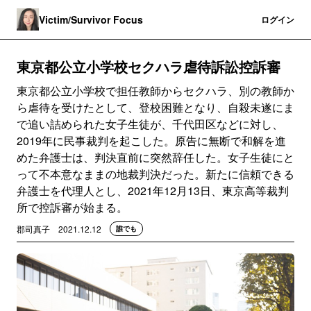
Victim/Survivor Focus
登録
ログイン
東京都公立小学校セクハラ虐待訴訟控訴審
東京都公立小学校で担任教師からセクハラ、別の教師か
ら虐待を受けたとして、登校困難となり、自殺未遂にま
で追い詰められた女子生徒が、千代田区などに対し、
2019年に民事裁判を起こした。原告に無断で和解を進
めた弁護士は、判決直前に突然辞任した。女子生徒にと
って不本意なままの地裁判決だった。新たに信頼できる
弁護士を代理人とし、2021年12月13日、東京高等裁判
所で控訴審が始まる。
郡司真子
2021.12.12
誰でも