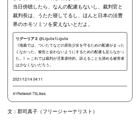
当日傍聴したら、なんの配慮もないし、裁判官と
裁判長は、うたた寝してるし、ほんと日本の法曹
界のホモソミソを変えないとだよ。
リグーリア２
@Ligulia1Ligulia
《地裁では、ついたてなどの原告少女を守るための配慮がまった
くなかった。被告と会わないようにするための配慮も足らなかっ
た。》←これでは裁判が児童虐待的。訴えることを諦める被害者
は少なくないだろう。
2021/12/14 04:11
41Retweet
73Likes
文：郡司真子（フリージャーナリスト）